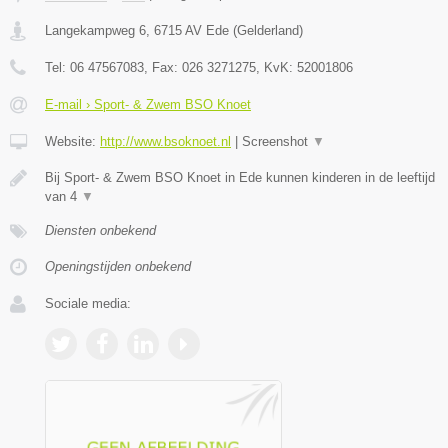
Langekampweg 6
,
6715 AV
Ede
(
Gelderland
)
Tel:
06 47567083
, Fax:
026 3271275
, KvK:
52001806
E-mail › Sport- & Zwem BSO Knoet
Website:
http://www.bsoknoet.nl
|
Screenshot
▼
Bij Sport- & Zwem BSO Knoet in Ede kunnen kinderen in de leeftijd
van 4
▼
Diensten onbekend
Openingstijden onbekend
Sociale media: