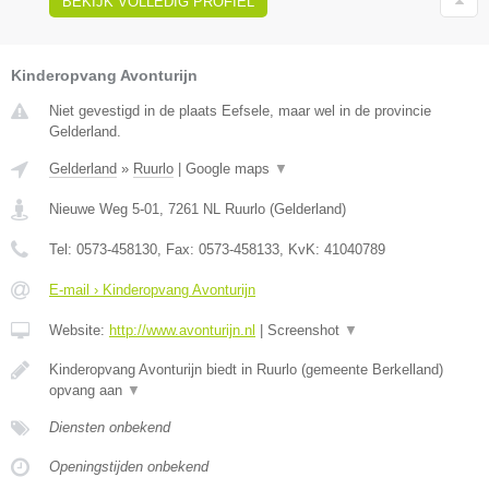
BEKIJK VOLLEDIG PROFIEL
Kinderopvang Avonturijn
Niet gevestigd in de plaats Eefsele, maar wel in de provincie
Gelderland.
Gelderland
»
Ruurlo
|
Google maps
▼
Nieuwe Weg 5-01
,
7261 NL
Ruurlo
(
Gelderland
)
Tel:
0573-458130
, Fax:
0573-458133
, KvK:
41040789
E-mail › Kinderopvang Avonturijn
Website:
http://www.avonturijn.nl
|
Screenshot
▼
Kinderopvang Avonturijn biedt in Ruurlo (gemeente Berkelland)
opvang aan
▼
Diensten onbekend
Openingstijden onbekend