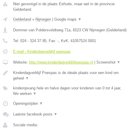
Niet gevestigd in de plaats Eefsele, maar wel in de provincie
Gelderland.
Gelderland
»
Nijmegen
|
Google maps
▼
Dommer van Poldersveldtweg 71a
,
6523 CW
Nijmegen
(
Gelderland
)
Tel:
024 - 324 37 95
, Fax:
-
, KvK:
41057524 0001
E-mail › Kinderdagverblijf poespas
Website:
http://www.kinderdagverblijfpoespas.nl
|
Screenshot
▼
Kinderdagverblijf Poespas is de ideale plaats voor een kind om
geheel
▼
kinderopvang hele en halve dagen voor kinderen van 0 tot 4 jaar,
We werken
▼
Openingstijden
▼
Laatste facebook posts
▼
Sociale media: