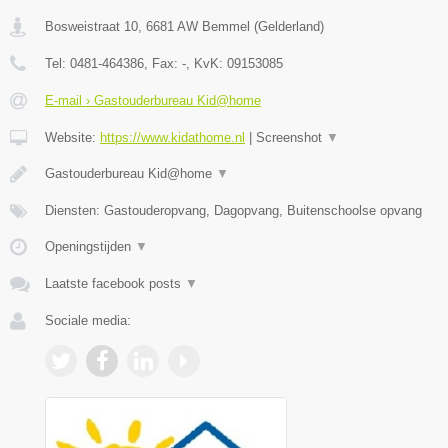
Bosweistraat 10
,
6681 AW
Bemmel
(
Gelderland
)
Tel:
0481-464386
, Fax:
-
, KvK:
09153085
E-mail › Gastouderbureau Kid@home
Website:
https://www.kidathome.nl
|
Screenshot
▼
Gastouderbureau Kid@home
▼
Diensten: Gastouderopvang, Dagopvang, Buitenschoolse opvang
Openingstijden
▼
Laatste facebook posts
▼
Sociale media: