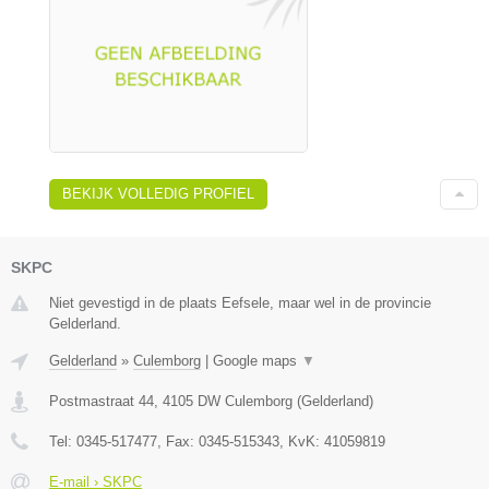
BEKIJK VOLLEDIG PROFIEL
SKPC
Niet gevestigd in de plaats Eefsele, maar wel in de provincie
Gelderland.
Gelderland
»
Culemborg
|
Google maps
▼
Postmastraat 44
,
4105 DW
Culemborg
(
Gelderland
)
Tel:
0345-517477
, Fax:
0345-515343
, KvK:
41059819
E-mail › SKPC