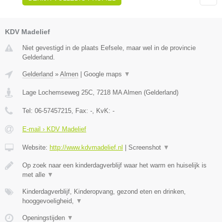
KDV Madelief
Niet gevestigd in de plaats Eefsele, maar wel in de provincie
Gelderland.
Gelderland
»
Almen
|
Google maps
▼
Lage Lochemseweg 25C
,
7218 MA
Almen
(
Gelderland
)
Tel:
06-57457215
, Fax:
-
, KvK:
-
E-mail › KDV Madelief
Website:
http://www.kdvmadelief.nl
|
Screenshot
▼
Op zoek naar een kinderdagverblijf waar het warm en huiselijk is
met alle
▼
Kinderdagverblijf, Kinderopvang, gezond eten en drinken,
hooggevoeligheid,
▼
Openingstijden
▼