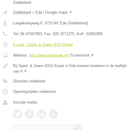
Gelderland.
Gelderland
»
Ede
|
Google maps
▼
Langekampweg 6
,
6715 AV
Ede
(
Gelderland
)
Tel:
06 47567083
, Fax:
026 3271275
, KvK:
52001806
E-mail › Sport- & Zwem BSO Knoet
Website:
http://www.bsoknoet.nl
|
Screenshot
▼
Bij Sport- & Zwem BSO Knoet in Ede kunnen kinderen in de leeftijd
van 4
▼
Diensten onbekend
Openingstijden onbekend
Sociale media: