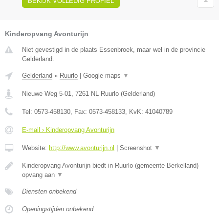
BEKIJK VOLLEDIG PROFIEL
Kinderopvang Avonturijn
Niet gevestigd in de plaats Essenbroek, maar wel in de provincie
Gelderland.
Gelderland
»
Ruurlo
|
Google maps
▼
Nieuwe Weg 5-01
,
7261 NL
Ruurlo
(
Gelderland
)
Tel:
0573-458130
, Fax:
0573-458133
, KvK:
41040789
E-mail › Kinderopvang Avonturijn
Website:
http://www.avonturijn.nl
|
Screenshot
▼
Kinderopvang Avonturijn biedt in Ruurlo (gemeente Berkelland)
opvang aan
▼
Diensten onbekend
Openingstijden onbekend