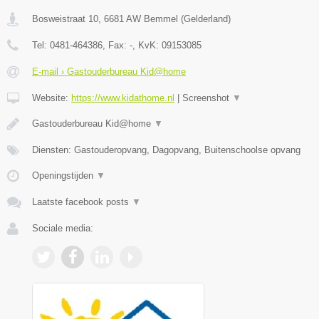
Bosweistraat 10
,
6681 AW
Bemmel
(
Gelderland
)
Tel:
0481-464386
, Fax:
-
, KvK:
09153085
E-mail › Gastouderbureau Kid@home
Website:
https://www.kidathome.nl
|
Screenshot
▼
Gastouderbureau Kid@home
▼
Diensten: Gastouderopvang, Dagopvang, Buitenschoolse opvang
Openingstijden
▼
Laatste facebook posts
▼
Sociale media: