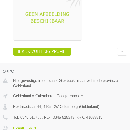
BEKIJK VOLLEDIG PROFIEL
SKPC
Niet gevestigd in de plaats Giesbeek, maar wel in de provincie
Gelderland.
Gelderland
»
Culemborg
|
Google maps
▼
Postmastraat 44
,
4105 DW
Culemborg
(
Gelderland
)
Tel:
0345-517477
, Fax:
0345-515343
, KvK:
41059819
E-mail › SKPC