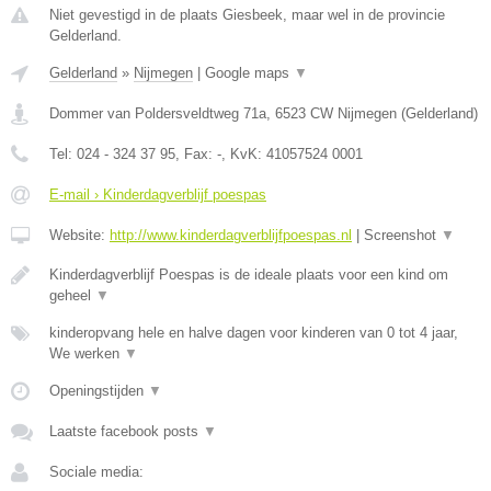
Niet gevestigd in de plaats Giesbeek, maar wel in de provincie
Gelderland.
Gelderland
»
Nijmegen
|
Google maps
▼
Dommer van Poldersveldtweg 71a
,
6523 CW
Nijmegen
(
Gelderland
)
Tel:
024 - 324 37 95
, Fax:
-
, KvK:
41057524 0001
E-mail › Kinderdagverblijf poespas
Website:
http://www.kinderdagverblijfpoespas.nl
|
Screenshot
▼
Kinderdagverblijf Poespas is de ideale plaats voor een kind om
geheel
▼
kinderopvang hele en halve dagen voor kinderen van 0 tot 4 jaar,
We werken
▼
Openingstijden
▼
Laatste facebook posts
▼
Sociale media: