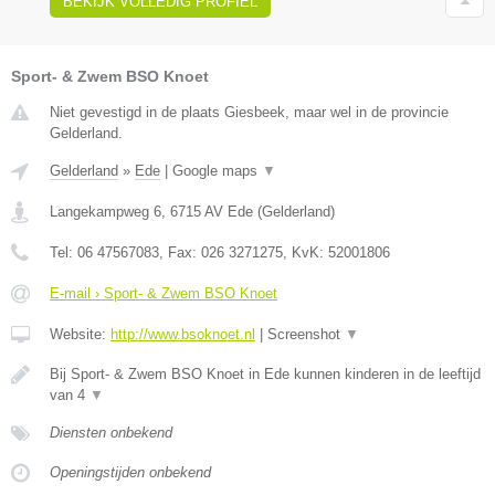
BEKIJK VOLLEDIG PROFIEL
Sport- & Zwem BSO Knoet
Niet gevestigd in de plaats Giesbeek, maar wel in de provincie
Gelderland.
Gelderland
»
Ede
|
Google maps
▼
Langekampweg 6
,
6715 AV
Ede
(
Gelderland
)
Tel:
06 47567083
, Fax:
026 3271275
, KvK:
52001806
E-mail › Sport- & Zwem BSO Knoet
Website:
http://www.bsoknoet.nl
|
Screenshot
▼
Bij Sport- & Zwem BSO Knoet in Ede kunnen kinderen in de leeftijd
van 4
▼
Diensten onbekend
Openingstijden onbekend