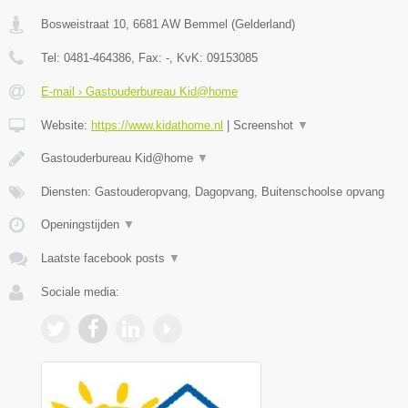
Bosweistraat 10
,
6681 AW
Bemmel
(
Gelderland
)
Tel:
0481-464386
, Fax:
-
, KvK:
09153085
E-mail › Gastouderbureau Kid@home
Website:
https://www.kidathome.nl
|
Screenshot
▼
Gastouderbureau Kid@home
▼
Diensten: Gastouderopvang, Dagopvang, Buitenschoolse opvang
Openingstijden
▼
Laatste facebook posts
▼
Sociale media: