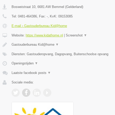
Bosweistraat 10
,
6681 AW
Bemmel
(
Gelderland
)
Tel:
0481-464386
, Fax:
-
, KvK:
09153085
E-mail › Gastouderbureau Kid@home
Website:
https://www.kidathome.nl
|
Screenshot
▼
Gastouderbureau Kid@home
▼
Diensten: Gastouderopvang, Dagopvang, Buitenschoolse opvang
Openingstijden
▼
Laatste facebook posts
▼
Sociale media: