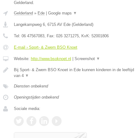
Gelderland.
Gelderland
»
Ede
|
Google maps
▼
Langekampweg 6
,
6715 AV
Ede
(
Gelderland
)
Tel:
06 47567083
, Fax:
026 3271275
, KvK:
52001806
E-mail › Sport- & Zwem BSO Knoet
Website:
http://www.bsoknoet.nl
|
Screenshot
▼
Bij Sport- & Zwem BSO Knoet in Ede kunnen kinderen in de leeftijd
van 4
▼
Diensten onbekend
Openingstijden onbekend
Sociale media: