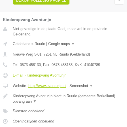
BEKIJK VOLLEDIG PROFIEL
Kinderopvang Avonturijn
Niet gevestigd in de plaats Gooi, maar wel in de provincie
Gelderland.
Gelderland
»
Ruurlo
|
Google maps
▼
Nieuwe Weg 5-01
,
7261 NL
Ruurlo
(
Gelderland
)
Tel:
0573-458130
, Fax:
0573-458133
, KvK:
41040789
E-mail › Kinderopvang Avonturijn
Website:
http://www.avonturijn.nl
|
Screenshot
▼
Kinderopvang Avonturijn biedt in Ruurlo (gemeente Berkelland)
opvang aan
▼
Diensten onbekend
Openingstijden onbekend