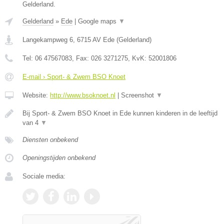
Gelderland.
Gelderland
»
Ede
|
Google maps
▼
Langekampweg 6
,
6715 AV
Ede
(
Gelderland
)
Tel:
06 47567083
, Fax:
026 3271275
, KvK:
52001806
E-mail › Sport- & Zwem BSO Knoet
Website:
http://www.bsoknoet.nl
|
Screenshot
▼
Bij Sport- & Zwem BSO Knoet in Ede kunnen kinderen in de leeftijd
van 4
▼
Diensten onbekend
Openingstijden onbekend
Sociale media: