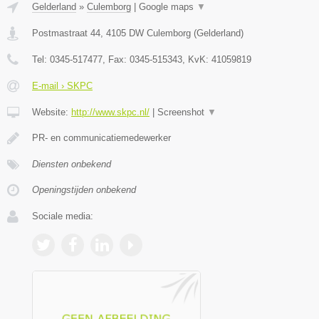
Gelderland
»
Culemborg
|
Google maps
▼
Postmastraat 44
,
4105 DW
Culemborg
(
Gelderland
)
Tel:
0345-517477
, Fax:
0345-515343
, KvK:
41059819
E-mail › SKPC
Website:
http://www.skpc.nl/
|
Screenshot
▼
PR- en communicatiemedewerker
Diensten onbekend
Openingstijden onbekend
Sociale media: