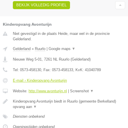
BEKIJK VOLLEDIG PROFIEL
Kinderopvang Avonturijn
Niet gevestigd in de plaats Heide, maar wel in de provincie
Gelderland.
Gelderland
»
Ruurlo
|
Google maps
▼
Nieuwe Weg 5-01
,
7261 NL
Ruurlo
(
Gelderland
)
Tel:
0573-458130
, Fax:
0573-458133
, KvK:
41040789
E-mail › Kinderopvang Avonturijn
Website:
http://www.avonturijn.nl
|
Screenshot
▼
Kinderopvang Avonturijn biedt in Ruurlo (gemeente Berkelland)
opvang aan
▼
Diensten onbekend
Openingstijden onbekend