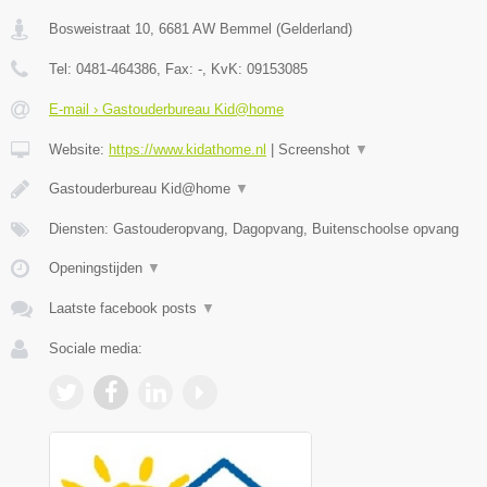
Bosweistraat 10
,
6681 AW
Bemmel
(
Gelderland
)
Tel:
0481-464386
, Fax:
-
, KvK:
09153085
E-mail › Gastouderbureau Kid@home
Website:
https://www.kidathome.nl
|
Screenshot
▼
Gastouderbureau Kid@home
▼
Diensten: Gastouderopvang, Dagopvang, Buitenschoolse opvang
Openingstijden
▼
Laatste facebook posts
▼
Sociale media: