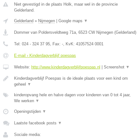
Niet gevestigd in de plaats Holk, maar wel in de provincie
Gelderland.
Gelderland
»
Nijmegen
|
Google maps
▼
Dommer van Poldersveldtweg 71a
,
6523 CW
Nijmegen
(
Gelderland
)
Tel:
024 - 324 37 95
, Fax:
-
, KvK:
41057524 0001
E-mail › Kinderdagverblijf poespas
Website:
http://www.kinderdagverblijfpoespas.nl
|
Screenshot
▼
Kinderdagverblijf Poespas is de ideale plaats voor een kind om
geheel
▼
kinderopvang hele en halve dagen voor kinderen van 0 tot 4 jaar,
We werken
▼
Openingstijden
▼
Laatste facebook posts
▼
Sociale media: