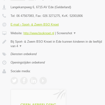
Langekampweg 6
,
6715 AV
Ede
(
Gelderland
)
Tel:
06 47567083
, Fax:
026 3271275
, KvK:
52001806
E-mail › Sport- & Zwem BSO Knoet
Website:
http://www.bsoknoet.nl
|
Screenshot
▼
Bij Sport- & Zwem BSO Knoet in Ede kunnen kinderen in de leeftijd
van 4
▼
Diensten onbekend
Openingstijden onbekend
Sociale media: