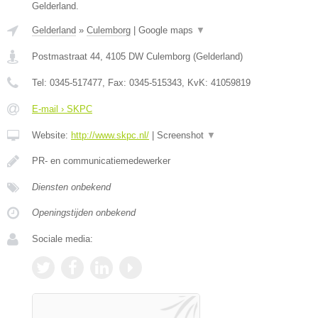
Gelderland.
Gelderland
»
Culemborg
|
Google maps
▼
Postmastraat 44
,
4105 DW
Culemborg
(
Gelderland
)
Tel:
0345-517477
, Fax:
0345-515343
, KvK:
41059819
E-mail › SKPC
Website:
http://www.skpc.nl/
|
Screenshot
▼
PR- en communicatiemedewerker
Diensten onbekend
Openingstijden onbekend
Sociale media: