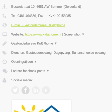
Bosweistraat 10
,
6681 AW
Bemmel
(
Gelderland
)
Tel:
0481-464386
, Fax:
-
, KvK:
09153085
E-mail › Gastouderbureau Kid@home
Website:
https://www.kidathome.nl
|
Screenshot
▼
Gastouderbureau Kid@home
▼
Diensten: Gastouderopvang, Dagopvang, Buitenschoolse opvang
Openingstijden
▼
Laatste facebook posts
▼
Sociale media: