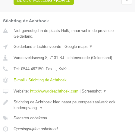
BEKIJK VOLLEDIG PROFIEL
Stichting de Achthoek
Niet gevestigd in de plaats Holk, maar wel in de provincie
Gelderland.
Gelderland
»
Lichtenvoorde
|
Google maps
▼
Varsseveldseweg 8
,
7131 BJ
Lichtenvoorde
(
Gelderland
)
Tel:
0544-487150
, Fax:
-
, KvK:
-
E-mail › Stichting de Achthoek
Website:
http://www.deachthoek.com
|
Screenshot
▼
Stichting de Achthoek bied naast peuterspeelzaalwerk ook
kinderopvang.
▼
Diensten onbekend
Openingstijden onbekend