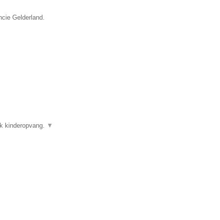
ncie Gelderland.
ok kinderopvang.
▼