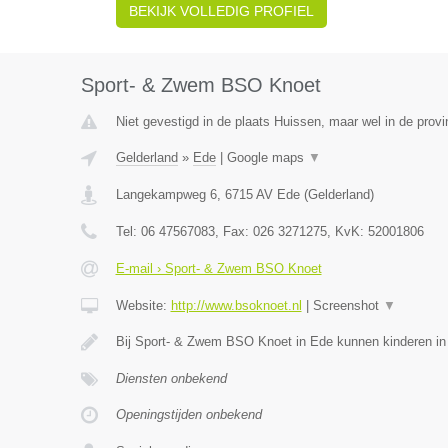
BEKIJK VOLLEDIG PROFIEL
Sport- & Zwem BSO Knoet
Niet gevestigd in de plaats Huissen, maar wel in de provi
Gelderland
»
Ede
|
Google maps
▼
Langekampweg 6
,
6715 AV
Ede
(
Gelderland
)
Tel:
06 47567083
, Fax:
026 3271275
, KvK:
52001806
E-mail › Sport- & Zwem BSO Knoet
Website:
http://www.bsoknoet.nl
|
Screenshot
▼
Bij Sport- & Zwem BSO Knoet in Ede kunnen kinderen in 
Diensten onbekend
Openingstijden onbekend