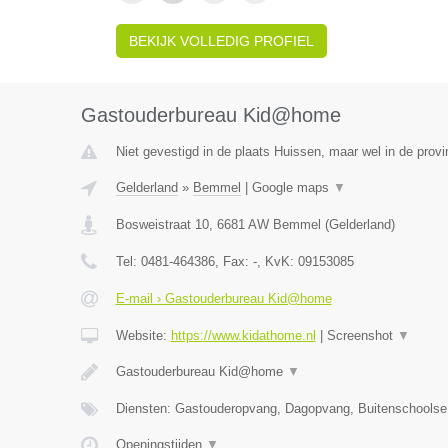
BEKIJK VOLLEDIG PROFIEL
Gastouderbureau Kid@home
Niet gevestigd in de plaats Huissen, maar wel in de provi
Gelderland
»
Bemmel
|
Google maps
▼
Bosweistraat 10
,
6681 AW
Bemmel
(
Gelderland
)
Tel:
0481-464386
, Fax:
-
, KvK:
09153085
E-mail › Gastouderbureau Kid@home
Website:
https://www.kidathome.nl
|
Screenshot
▼
Gastouderbureau Kid@home
▼
Diensten: Gastouderopvang, Dagopvang, Buitenschoolse
Openingstijden
▼