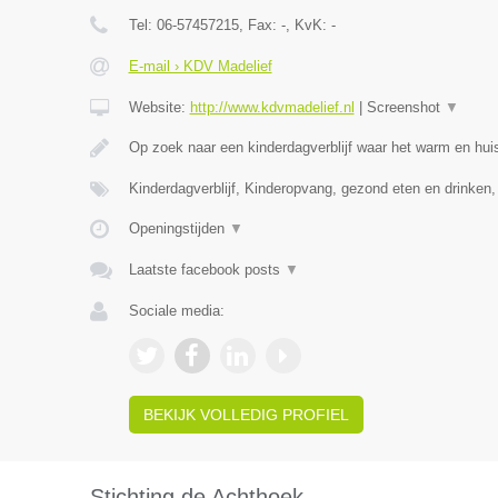
Tel:
06-57457215
, Fax:
-
, KvK:
-
E-mail › KDV Madelief
Website:
http://www.kdvmadelief.nl
|
Screenshot
▼
Op zoek naar een kinderdagverblijf waar het warm en huis
Kinderdagverblijf, Kinderopvang, gezond eten en drinken
Openingstijden
▼
Laatste facebook posts
▼
Sociale media:
BEKIJK VOLLEDIG PROFIEL
Stichting de Achthoek