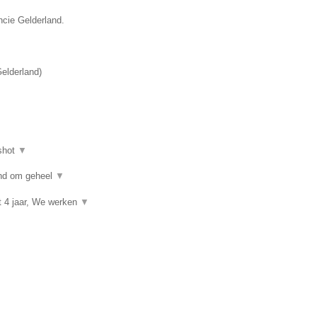
ncie Gelderland.
elderland
)
shot
▼
kind om geheel
▼
t 4 jaar, We werken
▼