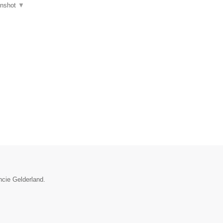
enshot
▼
ncie Gelderland.