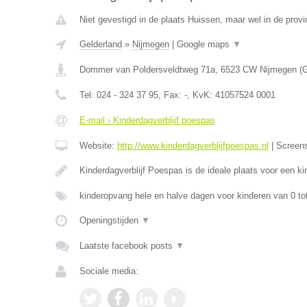
Niet gevestigd in de plaats Huissen, maar wel in de provi
Gelderland
»
Nijmegen
|
Google maps
▼
Dommer van Poldersveldtweg 71a
,
6523 CW
Nijmegen
(
G
Tel:
024 - 324 37 95
, Fax:
-
, KvK:
41057524 0001
E-mail › Kinderdagverblijf poespas
Website:
http://www.kinderdagverblijfpoespas.nl
|
Screen
Kinderdagverblijf Poespas is de ideale plaats voor een 
kinderopvang hele en halve dagen voor kinderen van 0 to
Openingstijden
▼
Laatste facebook posts
▼
Sociale media: