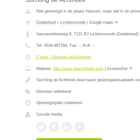
Niet gevestigd in de plaats Huissen, maar wel in de provi
Gelderland
»
Lichtenvoorde
|
Google maps
▼
Varsseveldseweg 8
,
7131 BJ
Lichtenvoorde
(
Gelderland
)
Tel:
0544-487150
, Fax:
-
, KvK:
-
E-mail › Stichting de Achthoek
Website:
http://www.deachthoek.com
|
Screenshot
▼
Stichting de Achthoek bied naast peuterspeelzaalwerk o
Diensten onbekend
Openingstijden onbekend
Sociale media: