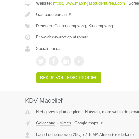
Website:
https://www.matchgastouderbureau.com
|
Scre
Gastouderbureau
▼
Diensten: Gastouderopvang, Kinderopvang
Er wordt gewerkt op afspraak.
Sociale media:
BEKIJK VOLLEDIG PROFIEL
KDV Madelief
Niet gevestigd in de plaats Huissen, maar wel in de provi
Gelderland
»
Almen
|
Google maps
▼
Lage Lochemseweg 25C
,
7218 MA
Almen
(
Gelderland
)