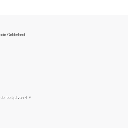
ncie Gelderland.
de leeftijd van 4
▼